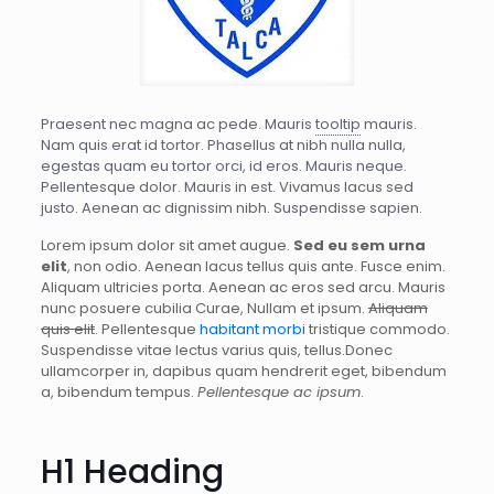
Praesent nec magna ac pede. Mauris
tooltip
mauris.
Nam quis erat id tortor. Phasellus at nibh nulla nulla,
egestas quam eu tortor orci, id eros. Mauris neque.
Pellentesque dolor. Mauris in est. Vivamus lacus sed
justo. Aenean ac dignissim nibh. Suspendisse sapien.
Lorem ipsum dolor sit amet augue.
Sed eu sem urna
elit
, non odio. Aenean lacus tellus quis ante. Fusce enim.
Aliquam ultricies porta. Aenean ac eros sed arcu. Mauris
nunc posuere cubilia Curae, Nullam et ipsum.
Aliquam
quis elit
. Pellentesque
habitant morbi
tristique commodo.
Suspendisse vitae lectus varius quis, tellus.Donec
ullamcorper in, dapibus quam hendrerit eget, bibendum
a, bibendum tempus.
Pellentesque ac ipsum
.
H1 Heading