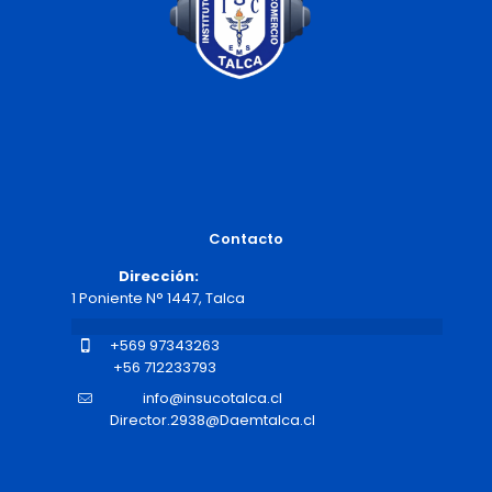
Contacto
Dirección:
1 Poniente N° 1447, Talca
+569 97343263
+56 712233793
info@insucotalca.cl
Director.2938@Daemtalca.cl