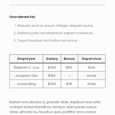
Unordered list:
Aliquam erat ac ipsum. Integer aliquam purus.
Eleifend justo vel bibendum sapien massa ac
Turpis faucibus orci luctus non purus.
Employee
Salary
Bonus
Supervisor
Stephen C. Cox
$300
$50
Bob
Josephin Tan
$150
–
Annie
Joyce Ming
$200
$35
Andy
Nullam wisi ultricies a, gravida vitae, dapibus risus ante
sodales lectus blandit eu, tempor diam pede cursus
vitae, ultricies eu, faucibus quis, porttitor eros cursus